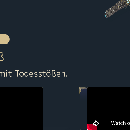
ß
mit Todesstößen.