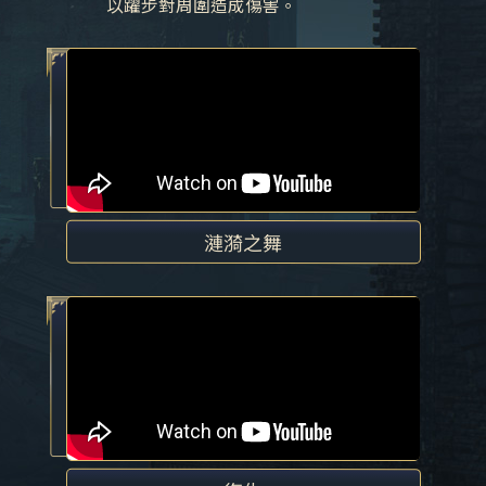
以躍步對周圍造成傷害。
漣漪之舞